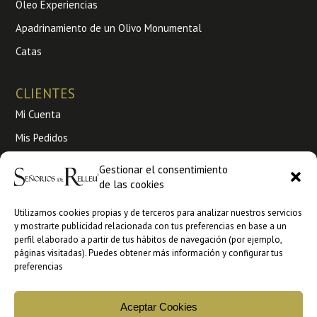
Oleo Experiencias
Apadrinamiento de un Olivo Monumental
Catas
CLIENTES
Mi Cuenta
Mis Pedidos
Envíos y Devoluciones
Gestionar el consentimiento
de las cookies
Condiciones de venta
Utilizamos cookies propias y de terceros para analizar nuestros servicios
Venta a profesionales
y mostrarte publicidad relacionada con tus preferencias en base a un
perfil elaborado a partir de tus hábitos de navegación (por ejemplo,
Ankorestore
páginas visitadas). Puedes obtener más información y configurar tus
preferencias
Faire
Aceptar Cookies