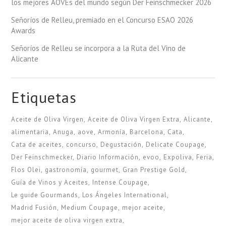
los mejores AOVEs del mundo según Der Feinschmecker 2026
Señoríos de Relleu, premiado en el Concurso ESAO 2026
Awards
Señoríos de Relleu se incorpora a la Ruta del Vino de
Alicante
Etiquetas
Aceite de Oliva Virgen
Aceite de Oliva Virgen Extra
Alicante
alimentaria
Anuga
aove
Armonía
Barcelona
Cata
Cata de aceites
concurso
Degustación
Delicate Coupage
Der Feinschmecker
Diario Información
evoo
Expoliva
Feria
Flos Olei
gastronomía
gourmet
Gran Prestige Gold
Guía de Vinos y Aceites
Intense Coupage
Le guide Gourmands
Los Ángeles International
Madrid Fusión
Medium Coupage
mejor aceite
mejor aceite de oliva virgen extra