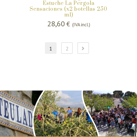
Estuche La Pergola
Sensaciones (x2 botellas 250
ml)
28,60
€
(IVA incl.)
1
2