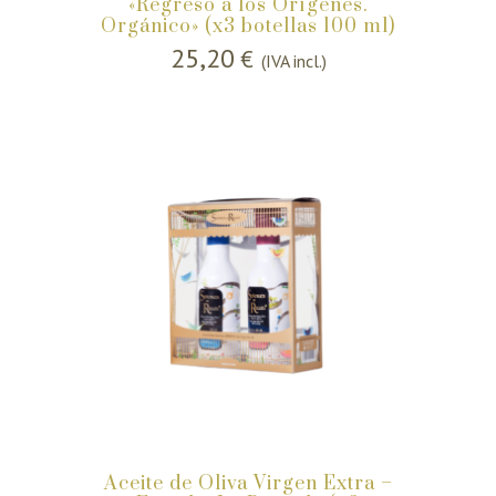
«Regreso a los Orígenes.
Orgánico» (x3 botellas 100 ml)
25,20
€
(IVA incl.)
Aceite de Oliva Virgen Extra –