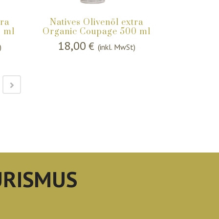
tra
Natives Olivenöl extra
0 ml
Organic Coupage 500 ml
18,00
€
)
(inkl. MwSt)
URISMUS