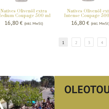
Natives Olivenöl extra
Natives Olivenöl ex
edium Coupage 500 ml
Intense Coupage 50
16,80
16,80
€
€
(inkl. MwSt)
(inkl. MwSt
1
2
3
4
OLEOTO