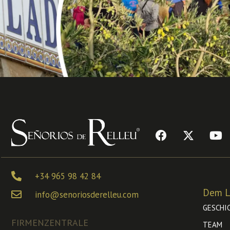
+34 965 98 42 84
Dem L
info@senoriosderelleu.com
GESCHI
FIRMENZENTRALE
TEAM