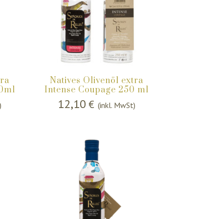
tra
Natives Olivenöl extra
50ml
Intense Coupage 250 ml
12,10
€
)
(inkl. MwSt)