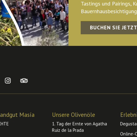
Tastings und Pairings, K
Bauernhausbesichtigunge
BUCHEN SIE JETZ
andgut Masía
Unsere Olivenöle
Erlebn
CHTE
1. Tag der Ernte von Agatha
Degusta
Ruiz de la Prada
Online-O