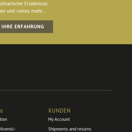
ulinarische Erlebnisse,
n und vieles mehr...
T IHRE ERFAHRUNG
is
KUNDEN
tion
My Account
livenöl-
Shipments and returns