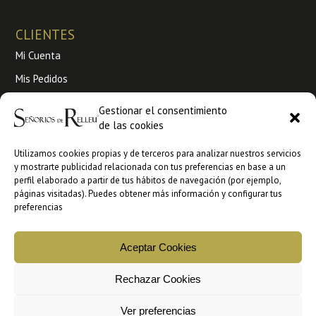
CLIENTES
Mi Cuenta
Mis Pedidos
Envíos y Devoluciones
Gestionar el consentimiento
de las cookies
Condiciones de venta
Utilizamos cookies propias y de terceros para analizar nuestros servicios
Venta a profesionales
y mostrarte publicidad relacionada con tus preferencias en base a un
perfil elaborado a partir de tus hábitos de navegación (por ejemplo,
Ankorestore
páginas visitadas). Puedes obtener más información y configurar tus
preferencias
Faire
Aceptar Cookies
Copyright © 2026 Señorios de Relleu | Aceite de Oliva Virgen
Rechazar Cookies
Extra Gourmet
Ver preferencias