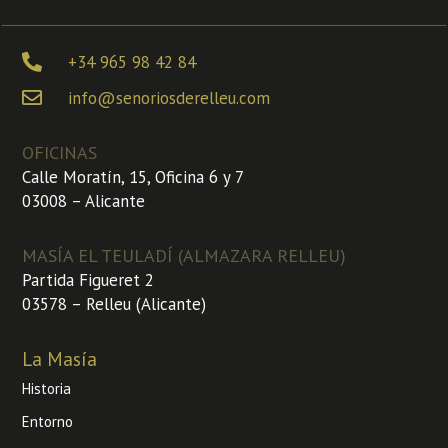
+34 965 98 42 84
info@senoriosderelleu.com
OFICINAS
Calle Moratín, 15, Oficina 6 y 7
03008 – Alicante
MASÍA EL TEULADÍ (ALMAZARA RELLEU)
Partida Figueret 2
03578 – Relleu (Alicante)
La Masía
Historia
Entorno