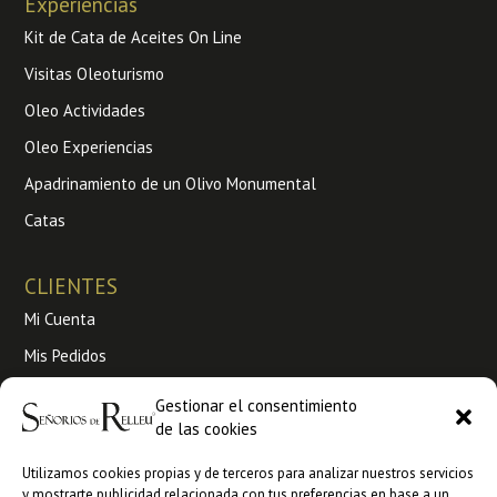
Experiencias
Kit de Cata de Aceites On Line
Visitas Oleoturismo
Oleo Actividades
Oleo Experiencias
Apadrinamiento de un Olivo Monumental
Catas
CLIENTES
Mi Cuenta
Mis Pedidos
Envíos y Devoluciones
Gestionar el consentimiento
Condiciones de venta
de las cookies
Utilizamos cookies propias y de terceros para analizar nuestros servicios
Venta a profesionales
y mostrarte publicidad relacionada con tus preferencias en base a un