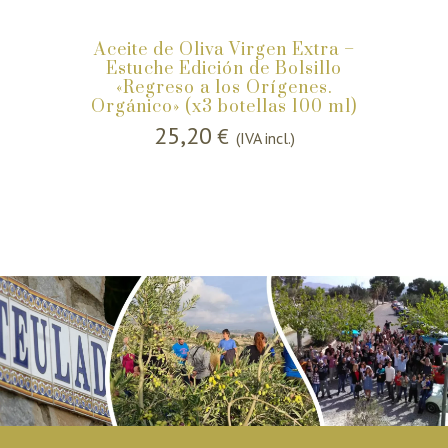
Aceite de Oliva Virgen Extra –
Estuche Edición de Bolsillo
«Regreso a los Orígenes.
Orgánico» (x3 botellas 100 ml)
25,20
€
(IVA incl.)