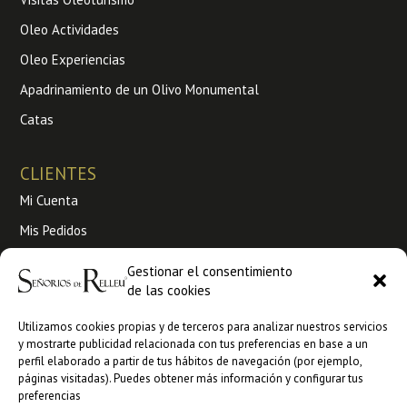
Oleo Actividades
Oleo Experiencias
Apadrinamiento de un Olivo Monumental
Catas
CLIENTES
Mi Cuenta
Mis Pedidos
Envíos y Devoluciones
Gestionar el consentimiento
Condiciones de venta
de las cookies
Utilizamos cookies propias y de terceros para analizar nuestros servicios
Venta a profesionales
y mostrarte publicidad relacionada con tus preferencias en base a un
perfil elaborado a partir de tus hábitos de navegación (por ejemplo,
Ankorestore
páginas visitadas). Puedes obtener más información y configurar tus
preferencias
Faire