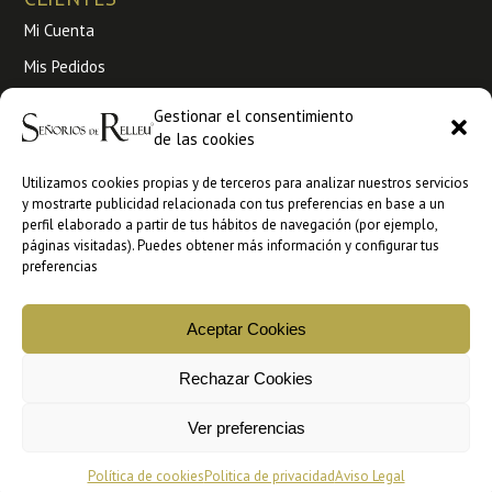
Mi Cuenta
Mis Pedidos
Envíos y Devoluciones
Gestionar el consentimiento
de las cookies
Condiciones de venta
Utilizamos cookies propias y de terceros para analizar nuestros servicios
Venta a profesionales
y mostrarte publicidad relacionada con tus preferencias en base a un
perfil elaborado a partir de tus hábitos de navegación (por ejemplo,
Ankorestore
páginas visitadas). Puedes obtener más información y configurar tus
preferencias
Faire
Aceptar Cookies
Copyright © 2026 Señorios de Relleu | Aceite de Oliva Virgen
Rechazar Cookies
Extra Gourmet
Ver preferencias
AVISO LEGAL
POLÍTICA DE PRIVACIDAD
TEXTOS LEGALES
POLÍTICA DE COOKIES
Política de cookies
Politica de privacidad
Aviso Legal