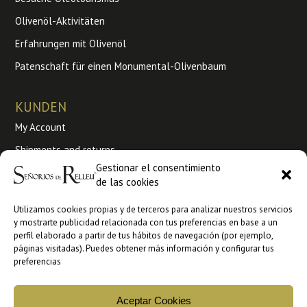
Olivenöl-Aktivitäten
Erfahrungen mit Olivenöl
Patenschaft für einen Monumental-Olivenbaum
KUNDEN
My Account
Shipments and returns
Gestionar el consentimiento
Bestellungen
de las cookies
Terms and conditions of use
Utilizamos cookies propias y de terceros para analizar nuestros servicios
y mostrarte publicidad relacionada con tus preferencias en base a un
Großhandel
perfil elaborado a partir de tus hábitos de navegación (por ejemplo,
páginas visitadas). Puedes obtener más información y configurar tus
Kaufen Sie B2B bei Ankorstore
preferencias
Kaufen Sie B2B bei Faire
Aceptar Cookies