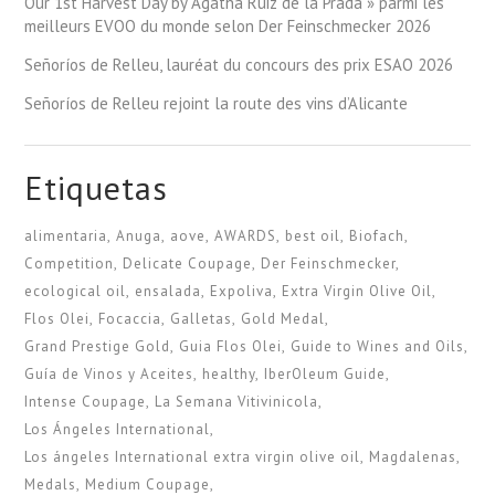
Our 1st Harvest Day by Agatha Ruiz de la Prada » parmi les
meilleurs EVOO du monde selon Der Feinschmecker 2026
Señoríos de Relleu, lauréat du concours des prix ESAO 2026
Señoríos de Relleu rejoint la route des vins d’Alicante
Etiquetas
alimentaria
Anuga
aove
AWARDS
best oil
Biofach
Competition
Delicate Coupage
Der Feinschmecker
ecological oil
ensalada
Expoliva
Extra Virgin Olive Oil
Flos Olei
Focaccia
Galletas
Gold Medal
Grand Prestige Gold
Guia Flos Olei
Guide to Wines and Oils
Guía de Vinos y Aceites
healthy
IberOleum Guide
Intense Coupage
La Semana Vitivinicola
Los Ángeles International
Los ángeles International extra virgin olive oil
Magdalenas
Medals
Medium Coupage