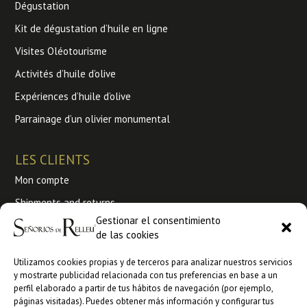
Dégustation
Kit de dégustation d’huile en ligne
Visites Oléotourisme
Activités d’huile d’olive
Expériences d’huile d’olive
Parrainage d’un olivier monumental
LES CLIENTS
Mon compte
Shipments and returns
Gestionar el consentimiento
Mon Commandes
de las cookies
Terms and conditions of use
Utilizamos cookies propias y de terceros para analizar nuestros servicios
y mostrarte publicidad relacionada con tus preferencias en base a un
Vente aux pros
perfil elaborado a partir de tus hábitos de navegación (por ejemplo,
páginas visitadas). Puedes obtener más información y configurar tus