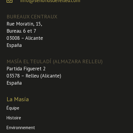
info@senoriosderelleu.com
BUREAUX CENTRAUX
Rue Moratín, 15,
Bureau.
6 et 7
03008 – Alicante
España
MASÍA EL TEULADÍ (ALMAZARA RELLEU)
Partida Figueret 2
03578 – Relleu (Alicante)
España
La Masía
Équipe
Histoire
Environnement