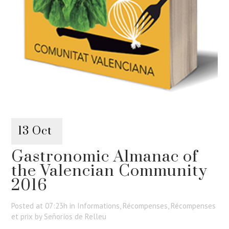
13 Oct
Gastronomic Almanac of
the Valencian Community
2016
Posted at 07:23h
in
Informations
,
Récompenses
,
Récompenses
et prix
by
Señoríos de Relleu