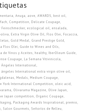
tiquetas
mentaria
Anuga
aove
AWARDS
best oil
ofach
Competition
Delicate Coupage
r Feinschmecker
ecological oil
ensalada
poliva
Extra Virgin Olive Oil
Flos Olei
Focaccia
lletas
Gold Medal
Grand Prestige Gold
a Flos Olei
Guide to Wines and Oils
a de Vinos y Aceites
healthy
IberOleum Guide
tense Coupage
La Semana Vitivinicola
 Ángeles International
 ángeles International extra virgin olive oil
gdalenas
Medals
Medium Coupage
 York International Competition
oleic acid
ivarama
Olivarama Magazine
Olive Japan
ve Japan competition
Organic Coupage
ckaging
Packaging Awards Inspirational
premio
x
Salon Gourmets
Señoríos de Relleu