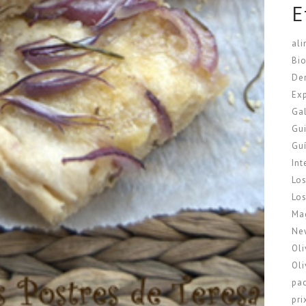
E
ali
Bi
De
Ex
Ga
Gui
Guí
In
Los
Los
Ma
New
Ol
Oli
pa
pri