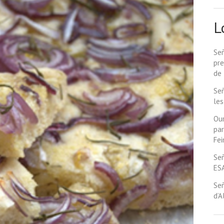
L
Señ
pre
de 
Señ
les
Our
par
Fe
Señ
ES
Señ
d’A