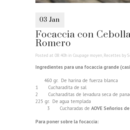
03 Jan
Focaccia con Ceboll
Romero
Posted at 08:40h
in
Coupage moyen
,
Recettes
by
S
Ingredientes para una focaccia grande (casi
460 gr. De harina de fuerza blanca
1 Cucharadita de sal
2 Cucharaditas de levadura seca de pana
225 gr. De agua templada
3 Cucharadas de
AOVE Señorios de
Para poner sobre la focaccia: