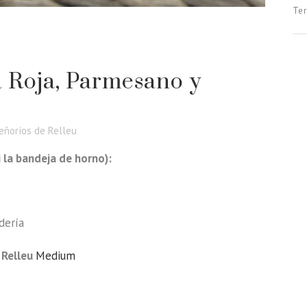
Ter
a Roja, Parmesano y
eñoríos de Relleu
 la bandeja de horno):
dería
 Relleu
Medium