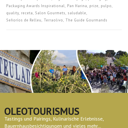
Packaging Awards Inspirational
Pan Harina
prize
pulpo
quality
receta
Salon Gourmets
saludable
Señoríos de Relleu
Terraolivo
The Guide Gourmands
OLEOTOURISMUS
Tastings und Pairings, Kulinarische Erlebnisse,
Bauernhausbesichtigungen und vieles mehr...