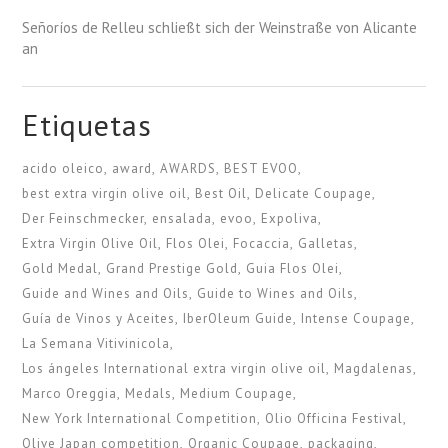
Señoríos de Relleu schließt sich der Weinstraße von Alicante
an
Etiquetas
acido oleico
award
AWARDS
BEST EVOO
best extra virgin olive oil
Best Oil
Delicate Coupage
Der Feinschmecker
ensalada
evoo
Expoliva
Extra Virgin Olive Oil
Flos Olei
Focaccia
Galletas
Gold Medal
Grand Prestige Gold
Guia Flos Olei
Guide and Wines and Oils
Guide to Wines and Oils
Guía de Vinos y Aceites
IberOleum Guide
Intense Coupage
La Semana Vitivinicola
Los ángeles International extra virgin olive oil
Magdalenas
Marco Oreggia
Medals
Medium Coupage
New York International Competition
Olio Officina Festival
Olive Japan competition
Organic Coupage
packaging