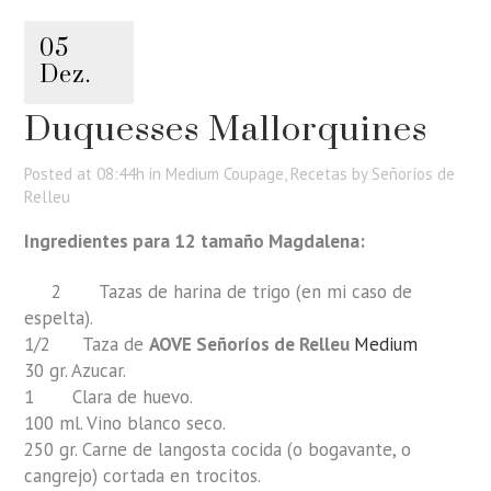
05
Dez.
Duquesses Mallorquines
Posted at 08:44h
in
Medium Coupage
,
Recetas
by
Señoríos de
Relleu
Ingredientes para 12 tamaño Magdalena:
2 Tazas de harina de trigo (en mi caso de
espelta).
1/2 Taza de
AOVE Señoríos de Relleu
Medium
30 gr. Azucar.
1 Clara de huevo.
100 ml. Vino blanco seco.
250 gr. Carne de langosta cocida (o bogavante, o
cangrejo) cortada en trocitos.