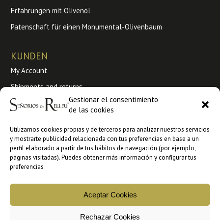
Erfahrungen mit Olivenöl
Patenschaft für einen Monumental-Olivenbaum
KUNDEN
My Account
Shipments and returns
Gestionar el consentimiento
Bestellungen
de las cookies
Terms and conditions of use
Utilizamos cookies propias y de terceros para analizar nuestros servicios
y mostrarte publicidad relacionada con tus preferencias en base a un
Großhandel
perfil elaborado a partir de tus hábitos de navegación (por ejemplo,
páginas visitadas). Puedes obtener más información y configurar tus
Kaufen Sie B2B bei Ankorstore
preferencias
Kaufen Sie B2B bei Faire
Aceptar Cookies
Rechazar Cookies